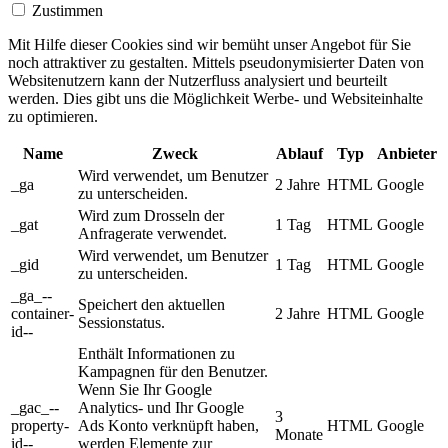
Zustimmen
Mit Hilfe dieser Cookies sind wir bemüht unser Angebot für Sie
noch attraktiver zu gestalten. Mittels pseudonymisierter Daten von
Websitenutzern kann der Nutzerfluss analysiert und beurteilt
werden. Dies gibt uns die Möglichkeit Werbe- und Websiteinhalte
zu optimieren.
Name
Zweck
Ablauf
Typ
Anbieter
Wird verwendet, um Benutzer
_ga
2 Jahre
HTML
Google
zu unterscheiden.
Wird zum Drosseln der
_gat
1 Tag
HTML
Google
Anfragerate verwendet.
Wird verwendet, um Benutzer
_gid
1 Tag
HTML
Google
zu unterscheiden.
_ga_--
Speichert den aktuellen
container-
2 Jahre
HTML
Google
Sessionstatus.
id--
Enthält Informationen zu
Kampagnen für den Benutzer.
Wenn Sie Ihr Google
_gac_--
Analytics- und Ihr Google
3
property-
Ads Konto verknüpft haben,
HTML
Google
Monate
id--
werden Elemente zur