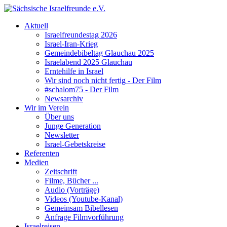
Aktuell
Israelfreundestag 2026
Israel-Iran-Krieg
Gemeindebibeltag Glauchau 2025
Israelabend 2025 Glauchau
Erntehilfe in Israel
Wir sind noch nicht fertig - Der Film
#schalom75 - Der Film
Newsarchiv
Wir im Verein
Über uns
Junge Generation
Newsletter
Israel-Gebetskreise
Referenten
Medien
Zeitschrift
Filme, Bücher ...
Audio (Vorträge)
Videos (Youtube-Kanal)
Gemeinsam Bibellesen
Anfrage Filmvorführung
Israelreisen