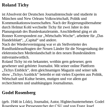
Roland Tichy
ist Absolvent der Deutschen Journalistenschule und studierte in
München und New Orleans Volkswirtschaft, Politik und
Kommunikationswissenschaften. Nach der Regierungsübernahme
durch Helmut Kohl wechselte Tichy für zwei Jahre in den
Planungsstab des Bundeskanzleramts. Anschließend ging er als
Bonner Korrespondent zur „Wirtschafts Woche“, arbeitete für „Das
Handelsblatt“, „Capital“ und andere.
Nach der Wiedervereinigung war er als Stellvertreter des
Rundfunkbeauftragten der Neuen Länder für die Neugestaltung der
elektronischen Medienlandschaft in den neuen Bundesländern
mitverantwortlich.
Roland Tichy ist ein bekannter, weithin gern gelesener, gern
gesehener und gehörter Journalist. Mit seiner online Plattform
„Tichys Einblick“, dem gleichnamigen Magazin und seiner talk
show „Tichys Ausblick“ betreibt er mit vielen Experten aus Politik,
Wirtschaft und Kultur besten, mutigen und vor allem gut
recherchierten und unabhängigen Journalismus.
Godel Rosenberg
(geb. 1946 in Lódz), Journalist, Autor, High­techunternehmer. Godel
Rosenberg war Pressesprecher der CSU und von Franz Josef