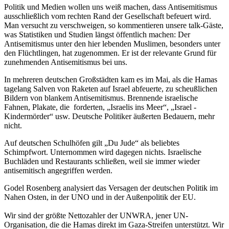
Politik und Medien wollen uns weiß machen, dass Antisemitismus
ausschließlich vom rechten Rand der Gesellschaft befeuert wird.
Man versucht zu verschweigen, so kommentieren unsere talk-Gäste,
was Statistiken und Studien längst öffentlich machen: Der
Antisemitismus unter den hier lebenden Muslimen, besonders unter
den Flüchtlingen, hat zugenommen. Er ist der relevante Grund für
zunehmenden Antisemitismus bei uns.
In mehreren deutschen Großstädten kam es im Mai, als die Hamas
tagelang Salven von Raketen auf Israel abfeuerte, zu scheußlichen
Bildern von blankem Antisemitismus. Brennende israelische
Fahnen, Plakate, die forderten, „Israelis ins Meer“, „Israel -
Kindermörder“ usw. Deutsche Politiker äußerten Bedauern, mehr
nicht.
Auf deutschen Schulhöfen gilt „Du Jude“ als beliebtes
Schimpfwort. Unternommen wird dagegen nichts. Israelische
Buchläden und Restaurants schließen, weil sie immer wieder
antisemitisch angegriffen werden.
Godel Rosenberg analysiert das Versagen der deutschen Politik im
Nahen Osten, in der UNO und in der Außenpolitik der EU.
Wir sind der größte Nettozahler der UNWRA, jener UN-
Organisation, die die Hamas direkt im Gaza-Streifen unterstützt. Wir