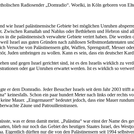
holischen Radiosender „Domradio“. Woelki, in Köln geboren von Elter
 und wie Israel palästinensische Gebiete bei möglichen Unruhen absperr
ibt. Zwischen Ramallah und Nablus oder Bethlehem und Hebron sind al
utos in die palästinensisch verwaltete Gebiete verirrt haben. Die werd
s, weil Israel aus guten Gründen nach zahllosen Selbstmordattentaten un
äglich Versuche von Palästinensern gibt, Waffen, Sprengstoff, Messer o
r, Juden umbringen zu wollen. Kann es sein, dass ein deutscher Kardin
hen und gegen Israel gerichtet sind, ist es den Israelis wirklich zu ve
rationen oder gar Unruhen erwartet werden. Ist es wirklich so verwer
sagte er dem Domradio. Jeder Besucher Israels seit dem Jahr 2003 trif
tina“ keinesfalls. Schon ein paar hundert Meter nach links oder rech
eine Mauer. „Eingemauert“ bedeutet jedoch, dass eine Mauer rundum steh
überwachte Zäune und Patrouillenstrassen.
üsste, was er denn damit meint. „Palästina“ war einst der Name des ge
en, blieb nur noch das Gebiet des heutigen Staates Israel, des Westjor
ina. Eigentlich dürften nur die von den Palästinensern seit 1994 selbst