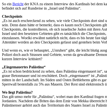
So ein
Bericht
der KNA zu einem Interview des Kardinals bei dem kat
befindet sich auf Rundreise in „Israel und Palästina“.
Checkpoints
„Es ist auch erschreckend zu sehen, wie viele Checkpoints dort sind
sein. Denn dann hätte er bemerkt, dass es kaum noch Checkpoints g
Checkpoints, die kontrollieren, ob sich israelische Juden mit ihren A
Israel und den besetzten Gebieten gibt es tatsächlich die Checkpoint
einzulassen. Woelki erwähnt natürlich nicht, dass es bis heute fast t
Attentäter werden an den Checkpoints gefasst und gestehen beim Verhö
Und wenn es, wie er behauptet, „Unruhen“ gibt, die leicht blutig ausge
Polizei doch auch Strassen und Gebiete, wenn da gewaltsame Demonst
kurzen Interview kritisiert?
„Eingemauertes Palästina“
„Es ist schon bedrückend zu sehen, dass Palästina eingemauert ist“, 
graue Betonmauer und ist erschüttert. Doch „eingemauert“ ist „Paläs
mitten in der Landschaft. Im Süden und Osten Bethlehems gibt es gar k
Sperrwall bestenfalls zu 5% aus Mauern. Der Rest sind elektronisch 
Wo liegt Palästina?
Das gilt umso mehr für „Palästina“, wobei man den Kardinal fragen m
Jordanien. Nachdem die Briten das dem Emir von Mekka überreicht hatt
Palästinenser gehört auch das Territorium des Staates Israel zu Paläst