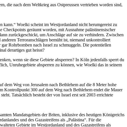
n, die nach dem Weltkrieg aus Ostpreussen vertrieben worden sind,
en kann.“ Woelki scheint im Westjordanland nicht herumgereist zu
le Checkpoints geräumt worden, mit Ausnahme palästinensischer
en dann zurückgeschickt, um Anschläge auf sie zu verhindern. Zwischen
d anderen Terroranschlägen bemüht ist, niemand unkontrolliert
der gar Rohrbomben nach Israel zu schmuggeln. Die potentiellen
al derartiges gut heisst?
rdenken, wenn sie diese Gebiete absperren? In Köln jedenfalls sperrt du
flich, Unruhegebiete absperren zu können, wie Woelki das in seinem
ft auf dem Weg von Jerusalem nach Bethlehem auf die 8 Meter hohe
ts vom Kontrollpunkt 300 auf dem Weg nach Bethlehem endet die Mauer
t. Tatsächlich besteht der von Israel erst seit 2003 errichtete
samten Mandatsgebiets der Briten, inklusive des heutigen Königreichs
danlandes und des Gazastreifens als „Palästina“. Für die
verwalteten Gebiete im Westjordanland und des Gazastreifens als