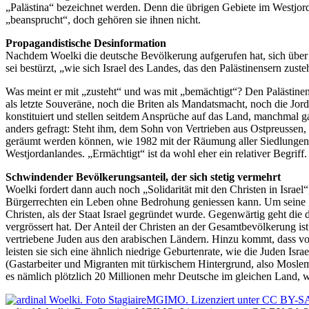
„Palästina“ bezeichnet werden. Denn die übrigen Gebiete im Westjorda
„beansprucht“, doch gehören sie ihnen nicht.
Propagandistische Desinformation
Nachdem Woelki die deutsche Bevölkerung aufgerufen hat, sich über d
sei bestürzt, „wie sich Israel des Landes, das den Palästinensern zust
Was meint er mit „zusteht“ und was mit „bemächtigt“? Den Palästinen
als letzte Souveräne, noch die Briten als Mandatsmacht, noch die Jo
konstituiert und stellen seitdem Ansprüche auf das Land, manchmal g
anders gefragt: Steht ihm, dem Sohn von Vertrieben aus Ostpreussen,
geräumt werden können, wie 1982 mit der Räumung aller Siedlungen 
Westjordanlandes. „Ermächtigt“ ist da wohl eher ein relativer Begriff.
Schwindender Bevölkerungsanteil, der sich stetig vermehrt
Woelki fordert dann auch noch „Solidarität mit den Christen in Israel
Bürgerrechten ein Leben ohne Bedrohung geniessen kann. Um seine „So
Christen, als der Staat Israel gegründet wurde. Gegenwärtig geht die di
vergrössert hat. Der Anteil der Christen an der Gesamtbevölkerung 
vertriebene Juden aus den arabischen Ländern. Hinzu kommt, dass vor
leisten sie sich eine ähnlich niedrige Geburtenrate, wie die Juden I
(Gastarbeiter und Migranten mit türkischem Hintergrund, also Moslem
es nämlich plötzlich 20 Millionen mehr Deutsche im gleichen Land, w