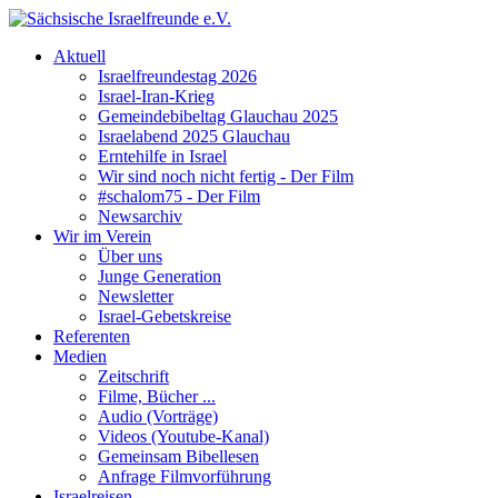
Aktuell
Israelfreundestag 2026
Israel-Iran-Krieg
Gemeindebibeltag Glauchau 2025
Israelabend 2025 Glauchau
Erntehilfe in Israel
Wir sind noch nicht fertig - Der Film
#schalom75 - Der Film
Newsarchiv
Wir im Verein
Über uns
Junge Generation
Newsletter
Israel-Gebetskreise
Referenten
Medien
Zeitschrift
Filme, Bücher ...
Audio (Vorträge)
Videos (Youtube-Kanal)
Gemeinsam Bibellesen
Anfrage Filmvorführung
Israelreisen