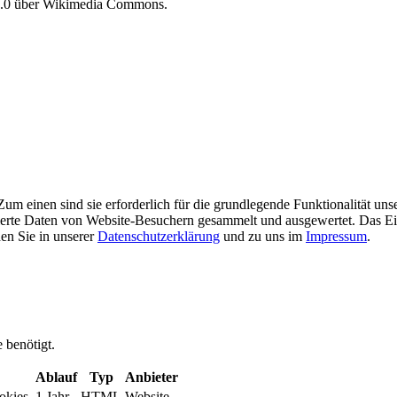
 3.0 über Wikimedia Commons.
m einen sind sie erforderlich für die grundlegende Funktionalität uns
ierte Daten von Website-Besuchern gesammelt und ausgewertet. Das Ei
en Sie in unserer
Datenschutzerklärung
und zu uns im
Impressum
.
 benötigt.
Ablauf
Typ
Anbieter
okies.
1 Jahr
HTML
Website