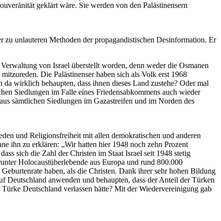
Souveränität geklärt wäre. Sie werden von den Palästinensern
ber zu unlauteren Methoden der propagandistischen Desinformation. Er
r Verwaltung von Israel überstellt worden, denn weder die Osmanen
mitzureden. Die Palästinenser haben sich als Volk erst 1968
an da wirklich behaupten, dass ihnen dieses Land zustehe? Oder mal
lischen Siedlungen im Falle eines Friedensabkommens auch wieder
 aus sämtlichen Siedlungen im Gazastreifen und im Norden des
rieden und Religionsfreiheit mit allen demokratischen und anderen
ne ihn zu erklären: „Wir hatten hier 1948 noch zehn Prozent
dass sich die Zahl der Christen im Staat Israel seit 1948 stetig
darunter Holocaustüberlebende aus Europa und rund 800.000
 Geburtenrate haben, als die Christen. Dank ihrer sehr hohen Bildung
ch auf Deutschland anwenden und behaupten, dass der Anteil der Türken
r Türke Deutschland verlassen hätte? Mit der Wiedervereinigung gab