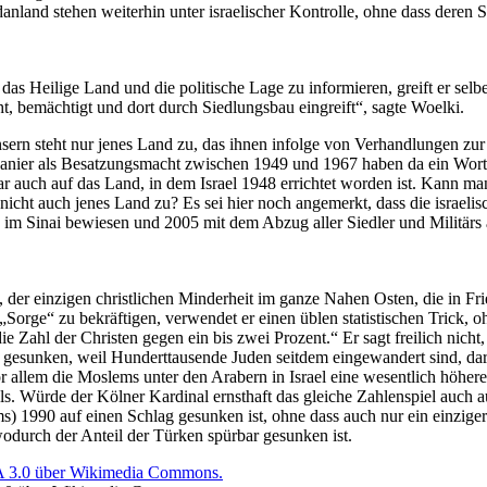
nland stehen weiterhin unter israelischer Kontrolle, ohne dass deren 
as Heilige Land und die politische Lage zu informieren, greift er sel
eht, bemächtigt und dort durch Siedlungsbau eingreift“, sagte Woelki.
sern steht nur jenes Land zu, das ihnen infolge von Verhandlungen zu
rdanier als Besatzungsmacht zwischen 1949 und 1967 haben da ein Wort 
ar auch auf das Land, in dem Israel 1948 errichtet worden ist. Kann m
 nicht auch jenes Land zu? Es sei hier noch angemerkt, dass die israe
im Sinai bewiesen und 2005 mit dem Abzug aller Siedler und Militärs
“, der einzigen christlichen Minderheit im ganze Nahen Osten, die in F
rge“ zu bekräftigen, verwendet er einen üblen statistischen Trick, oh
e Zahl der Christen gegen ein bis zwei Prozent.“ Er sagt freilich nicht, 
ist gesunken, weil Hunderttausende Juden seitdem eingewandert sind, 
 allem die Moslems unter den Arabern in Israel eine wesentlich höhere
sraels. Würde der Kölner Kardinal ernsthaft das gleiche Zahlenspiel au
s) 1990 auf einen Schlag gesunken ist, ohne dass auch nur ein einzige
odurch der Anteil der Türken spürbar gesunken ist.