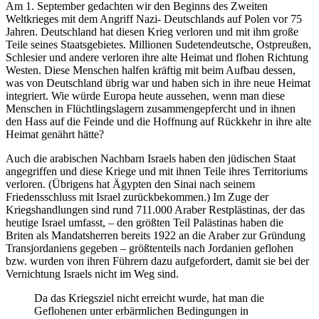
Am 1. September gedachten wir den Beginns des Zweiten
Weltkrieges mit dem Angriff Nazi- Deutschlands auf Polen vor 75
Jahren. Deutschland hat diesen Krieg verloren und mit ihm große
Teile seines Staatsgebietes. Millionen Sudetendeutsche, Ostpreußen,
Schlesier und andere verloren ihre alte Heimat und flohen Richtung
Westen. Diese Menschen halfen kräftig mit beim Aufbau dessen,
was von Deutschland übrig war und haben sich in ihre neue Heimat
integriert. Wie würde Europa heute aussehen, wenn man diese
Menschen in Flüchtlingslagern zusammengepfercht und in ihnen
den Hass auf die Feinde und die Hoffnung auf Rückkehr in ihre alte
Heimat genährt hätte?
Auch die arabischen Nachbarn Israels haben den jüdischen Staat
angegriffen und diese Kriege und mit ihnen Teile ihres Territoriums
verloren. (Übrigens hat Ägypten den Sinai nach seinem
Friedensschluss mit Israel zurückbekommen.) Im Zuge der
Kriegshandlungen sind rund 711.000 Araber Restplästinas, der das
heutige Israel umfasst, – den größten Teil Palästinas haben die
Briten als Mandatsherren bereits 1922 an die Araber zur Gründung
Transjordaniens gegeben – größtenteils nach Jordanien geflohen
bzw. wurden von ihren Führern dazu aufgefordert, damit sie bei der
Vernichtung Israels nicht im Weg sind.
Da das Kriegsziel nicht erreicht wurde, hat man die
Geflohenen unter erbärmlichen Bedingungen in