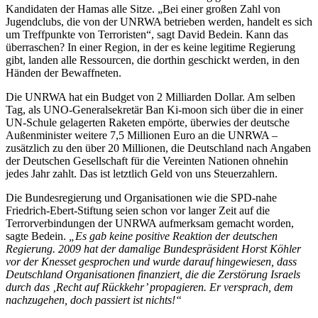
Kandidaten der Hamas alle Sitze. „Bei einer großen Zahl von
Jugendclubs, die von der UNRWA betrieben werden, handelt es sich
um Treffpunkte von Terroristen“, sagt David Bedein. Kann das
überraschen? In einer Region, in der es keine legitime Regierung
gibt, landen alle Ressourcen, die dorthin geschickt werden, in den
Händen der Bewaffneten.
Die UNRWA hat ein Budget von 2 Milliarden Dollar. Am selben
Tag, als UNO-Generalsekretär Ban Ki-moon sich über die in einer
UN-Schule gelagerten Raketen empörte, überwies der deutsche
Außenminister weitere 7,5 Millionen Euro an die UNRWA –
zusätzlich zu den über 20 Millionen, die Deutschland nach Angaben
der Deutschen Gesellschaft für die Vereinten Nationen ohnehin
jedes Jahr zahlt. Das ist letztlich Geld von uns Steuerzahlern.
Die Bundesregierung und Organisationen wie die SPD-nahe
Friedrich-Ebert-Stiftung seien schon vor langer Zeit auf die
Terrorverbindungen der UNRWA aufmerksam gemacht worden,
sagte Bedein.
„Es gab keine positive Reaktion der deutschen
Regierung. 2009 hat der damalige Bundespräsident Horst Köhler
vor der Knesset gesprochen und wurde darauf hingewiesen, dass
Deutschland Organisationen finanziert, die die Zerstörung Israels
durch das ‚Recht auf Rückkehr’ propagieren. Er versprach, dem
nachzugehen, doch passiert ist nichts!“