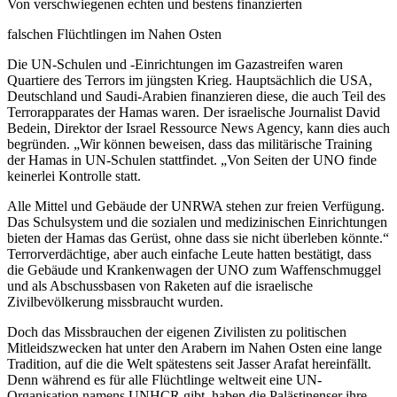
Von verschwiegenen echten und bestens finanzierten
falschen Flüchtlingen im Nahen Osten
Die UN-Schulen und -Einrichtungen im Gazastreifen waren
Quartiere des Terrors im jüngsten Krieg. Hauptsächlich die USA,
Deutschland und Saudi-Arabien finanzieren diese, die auch Teil des
Terrorapparates der Hamas waren. Der israelische Journalist David
Bedein, Direktor der Israel Ressource News Agency, kann dies auch
begründen. „Wir können beweisen, dass das militärische Training
der Hamas in UN-Schulen stattfindet. „Von Seiten der UNO finde
keinerlei Kontrolle statt.
Alle Mittel und Gebäude der UNRWA stehen zur freien Verfügung.
Das Schulsystem und die sozialen und medizinischen Einrichtungen
bieten der Hamas das Gerüst, ohne dass sie nicht überleben könnte.“
Terrorverdächtige, aber auch einfache Leute hatten bestätigt, dass
die Gebäude und Krankenwagen der UNO zum Waffenschmuggel
und als Abschussbasen von Raketen auf die israelische
Zivilbevölkerung missbraucht wurden.
Doch das Missbrauchen der eigenen Zivilisten zu politischen
Mitleidszwecken hat unter den Arabern im Nahen Osten eine lange
Tradition, auf die die Welt spätestens seit Jasser Arafat hereinfällt.
Denn während es für alle Flüchtlinge weltweit eine UN-
Organisation namens UNHCR gibt, haben die Palästinenser ihre