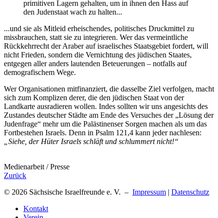
primitiven Lagern gehalten, um in ihnen den Hass auf
den Judenstaat wach zu halten...
...und sie als Mitleid erheischendes, politisches Druckmittel zu
missbrauchen, statt sie zu integrieren. Wer das vermeintliche
Rückkehrrecht der Araber auf israelisches Staatsgebiet fordert, will
nicht Frieden, sondern die Vernichtung des jüdischen Staates,
entgegen aller anders lautenden Beteuerungen – notfalls auf
demografischem Wege.
Wer Organisationen mitfinanziert, die dasselbe Ziel verfolgen, macht
sich zum Komplizen derer, die den jüdischen Staat von der
Landkarte ausradieren wollen. Indes sollten wir uns angesichts des
Zustandes deutscher Städte am Ende des Versuches der „Lösung der
Judenfrage“ mehr um die Palästinenser Sorgen machen als um das
Fortbestehen Israels. Denn in Psalm 121,4 kann jeder nachlesen:
„Siehe, der Hüter Israels schläft und schlummert nicht!“
Medienarbeit / Presse
Zurück
© 2026 Sächsische Israelfreunde e. V. –
Impressum
|
Datenschutz
Kontakt
Verein