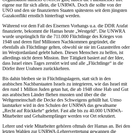
eigene nur für sich allein, die UNRWA. Doch die sollte von der
UNO und den sie finanzierten Staaten spätestens seit dem jüngsten
Gazakonflikt ernstlich hinterfragt werden.
Während vor dem Fall des Eisernen Vorhangs u.a. die DDR Arafat
finanzierte, bekommt die Hamas heute „Westgeld“. Die UNWRA
wurde ursprünglich für die 711.000 Flüchtlinge des Krieges von
1948 und deren fünf Millionen Nachkommen gegründet, die
ebenfalls als Flüchtlinge gelten, obwohl sie nie im Gazastreifen oder
im Westjordanland gelebt haben. Diesen Menschen zu helfen, ist
allerdings nicht deren Mission. Ihre Tätigkeit basiert auf der Idee,
dass Israel eines Tages zerstört wird und alle „Flüchtlinge“ in die
Dörfer ihrer Urahnen zurückkehren.
Bis dahin bleiben sie in Flüchtlingslagern, statt sich in den
arabischen Nachbarstaaten Israels zu integrieren, wie das Israel mit
den rund 1 Million Juden getan hat, die ab 1948 ohne Hab und Gut
aus arabischen Länder fliehen mussten und über die die
Weltgemeinschaft die Decke des Schweigens gehüllt hat. Umso
lautstarker wird in den Schulen der UNRWA das gewaltsame
„Recht auf Rückkehr“ gelehrt. Fast alle bis zu 40.000 UNRWA-
Mitarbeiter und Gehaltsempfänger werden vor Ort rekrutiert.
Lehrer und viele Mitarbeiter gehören oftmals der Hamas an. Bei den
letzten Wahlen zur UNRWA-Lehrervertretung gewannen die