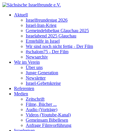
Aktuell
Israelfreundestag 2026
Israel-Iran-Krieg
Gemeindebibeltag Glauchau 2025
Israelabend 2025 Glauchau
Erntehilfe in Israel
Wir sind noch nicht fertig - Der Film
#schalom75 - Der Film
Newsarchiv
Wir im Verein
Über uns
Junge Generation
Newsletter
Israel-Gebetskreise
Referenten
Medien
Zeitschrift
Filme, Bücher ...
Audio (Vorträge)
Videos (Youtube-Kanal)
Gemeinsam Bibellesen
Anfrage Filmvorführung
Israelreisen