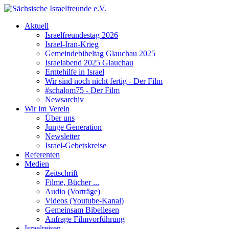
Aktuell
Israelfreundestag 2026
Israel-Iran-Krieg
Gemeindebibeltag Glauchau 2025
Israelabend 2025 Glauchau
Erntehilfe in Israel
Wir sind noch nicht fertig - Der Film
#schalom75 - Der Film
Newsarchiv
Wir im Verein
Über uns
Junge Generation
Newsletter
Israel-Gebetskreise
Referenten
Medien
Zeitschrift
Filme, Bücher ...
Audio (Vorträge)
Videos (Youtube-Kanal)
Gemeinsam Bibellesen
Anfrage Filmvorführung
Israelreisen