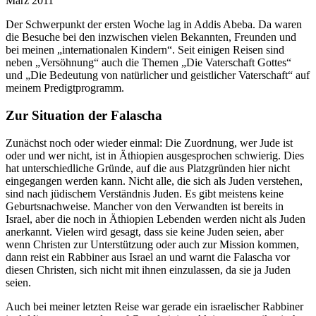
März 2011
Der Schwerpunkt der ersten Woche lag in Addis Abeba. Da waren
die Besuche bei den inzwischen vielen Bekannten, Freunden und
bei meinen „internationalen Kindern“. Seit einigen Reisen sind
neben „Versöhnung“ auch die Themen „Die Vaterschaft Gottes“
und „Die Bedeutung von natürlicher und geistlicher Vaterschaft“ auf
meinem Predigtprogramm.
Zur Situation der Falascha
Zunächst noch oder wieder einmal: Die Zuordnung, wer Jude ist
oder und wer nicht, ist in Äthiopien ausgesprochen schwierig. Dies
hat unterschiedliche Gründe, auf die aus Platzgründen hier nicht
eingegangen werden kann. Nicht alle, die sich als Juden verstehen,
sind nach jüdischem Verständnis Juden. Es gibt meistens keine
Geburtsnachweise. Mancher von den Verwandten ist bereits in
Israel, aber die noch in Äthiopien Lebenden werden nicht als Juden
anerkannt. Vielen wird gesagt, dass sie keine Juden seien, aber
wenn Christen zur Unterstützung oder auch zur Mission kommen,
dann reist ein Rabbiner aus Israel an und warnt die Falascha vor
diesen Christen, sich nicht mit ihnen einzulassen, da sie ja Juden
seien.
Auch bei meiner letzten Reise war gerade ein israelischer Rabbiner